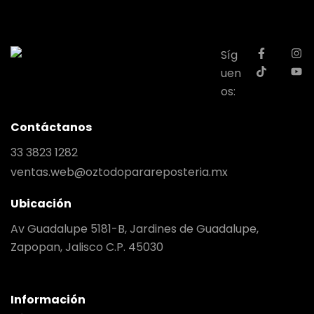
Síg
uen
os:
Contáctanos
33 3823 1282
ventas.web@oztodoparareposteria.mx
Ubicación
Av Guadalupe 5181-B, Jardines de Guadalupe,
Zapopan, Jalisco C.P. 45030
Información