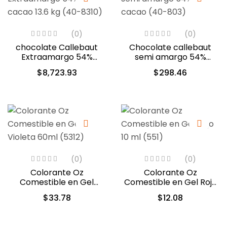
(0)
(0)
chocolate Callebaut
Chocolate callebaut
Extraamargo 54%
semi amargo 54%
cacao 13.6 kg (40-8310)
cacao (40-803)
$
8,723.93
$
298.46
(0)
(0)
Colorante Oz
Colorante Oz
Comestible en Gel
Comestible en Gel Rojo
Violeta 60ml (5312)
10 ml (551)
$
33.78
$
12.08