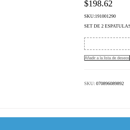
$
198.62
SKU:191001290
SET DE 2 ESPATUL
Añadir a la lista de deseos
SKU:
070896089892