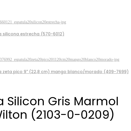
a silicona estrecha (570-6012)
a zeta pico 9" (22,8 cm) mango blanco/morado (409-7699)
a Silicon Gris Marmol
ilton (2103-0-0209)