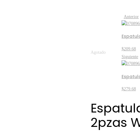
Anterior
Espatul
$
209.68
Agotado
Siguiente
Espatul
$
279.68
Espatul
2pzas W