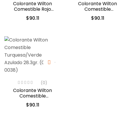
Colorante Wilton
Colorante Wilton
Comestible Rojo
Comestible
Navidad/Christmas Red
Naranja/Orange 28.3gr.
$
90.11
$
90.11
28.3gr. (04-0-0042)
(04-0-0032)
(0)
Colorante Wilton
Comestible
Turquesa/Verde
$
90.11
Azulado 28.3gr. (04-0-
0038)