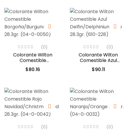
(0)
(0)
Colorante Wilton
Colorante Wilton
Comestible
Comestible Azul
Borgoña/Burgundy
Delfin/Delphinium Blue
$
80.16
$
90.11
28.3gr. (04-0-0050)
28.3gr. (610-228)
(0)
(0)