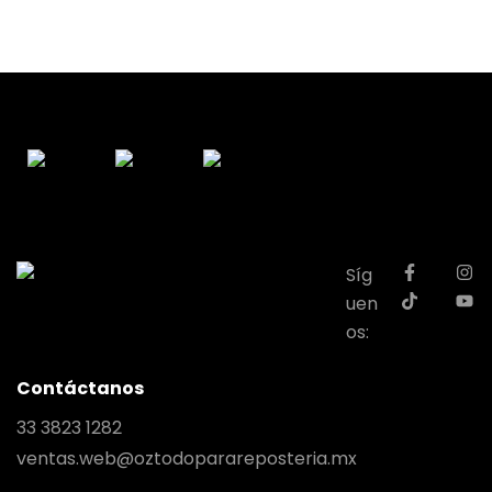
Síg
uen
os:
Contáctanos
33 3823 1282
ventas.web@oztodoparareposteria.mx