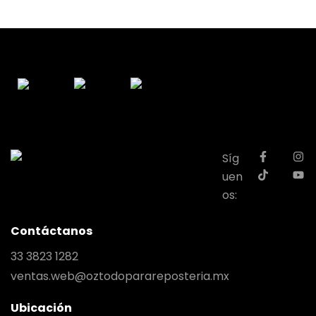
Síg
uen
os:
Contáctanos
33 3823 1282
ventas.web@oztodoparareposteria.mx
Ubicación