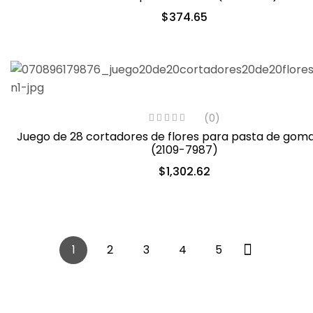
$
374.65
(0)
Juego de 28 cortadores de flores para pasta de goma
(2109-7987)
$
1,302.62
1
2
3
4
5