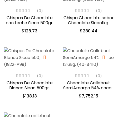
(0)
(0)
Chispas De Chocolate
Chispa Chocolate sabor
con Leche Sicao 500gr.
Chocolate Sicao1kg.
(2022-A99)
(0312-A99)
$
128.73
$
280.44
(0)
(0)
Chispas De Chocolate
Chocolate Callebaut
Blanco Sicao 500gr.
SemiAmargo 54% cacao
(1922-A99)
13.6kg. (40-8410)
$
138.13
$
7,752.15