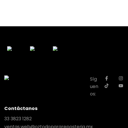
Síg
uen
os:
Contáctanos
33 3823 1282
ventas.web@oztodoparareposteria.mx