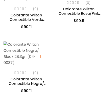
(0)
Colorante Wilton
(0)
Comestible Rosa/Pink
Colorante Wilton
28.3gr. (04-0-0033)
Comestible Verde
$
90.11
Hoja/Leaf Green 28.3gr.
$
90.11
(04-0-0047)
(0)
Colorante Wilton
Comestible Negro/
Black 28.3gr. (04-0-
$
90.11
0037)