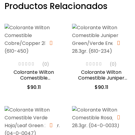
Productos Relacionados
(0)
(0)
Colorante Wilton
Colorante Wilton
Comestible
Comestible Juniper
Cobre/Copper 28.3gr.
Green/Verde Enebro
$
90.11
$
90.11
(610-450)
28.3gr. (610-234)