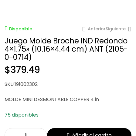
Anterior
Siguiente
Disponible
Juego Molde Broche IND Redondo
4×1.75» (10.16×4.44 cm) ANT (2105-
0-0714)
$
379.49
$
$
381.51
535.60
SKU:191002302
MOLDE MINI DESMONTABLE COPPER 4 in
75 disponibles
Añadir al carrito