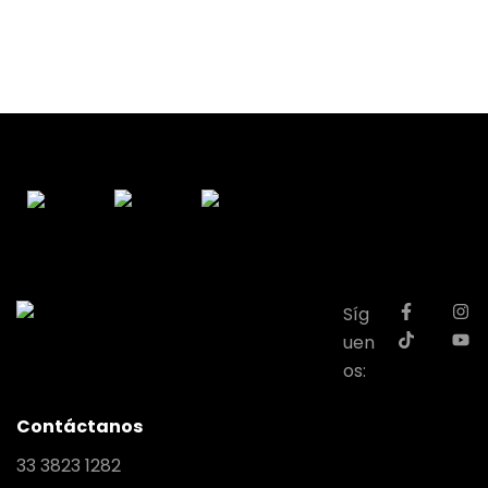
Síg
uen
os:
Contáctanos
33 3823 1282