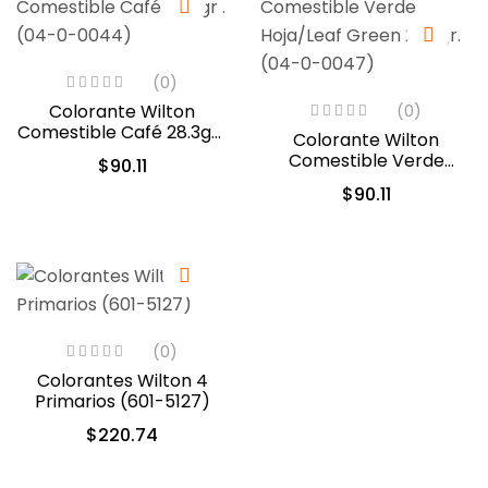
(0)
Colorante Wilton
(0)
Comestible Café 28.3gr .
Colorante Wilton
(04-0-0044)
Comestible Verde
$
90.11
Hoja/Leaf Green 28.3gr.
$
90.11
(04-0-0047)
(0)
Colorantes Wilton 4
Primarios (601-5127)
$
220.74