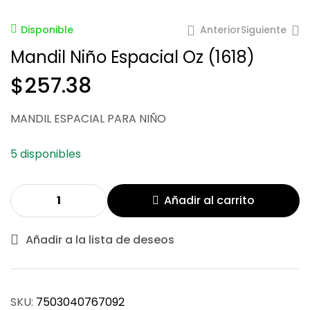
Anterior
Siguiente
Disponible
Mandil Niño Espacial Oz (1618)
$
257.38
$
$
338.44
338.44
MANDIL ESPACIAL PARA NIÑO
5 disponibles
Añadir al carrito
Añadir a la lista de deseos
SKU:
7503040767092