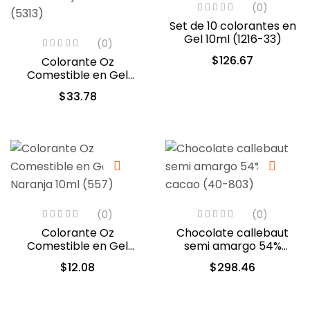
(0)
Set de 10 colorantes en
Gel 10ml (1216-33)
(0)
$
126.67
Colorante Oz
Comestible en Gel
Verde Follaje 60ml
$
33.78
(5313)
(0)
(0)
Colorante Oz
Chocolate callebaut
Comestible en Gel
semi amargo 54%
Naranja 10ml (557)
cacao (40-803)
$
12.08
$
298.46