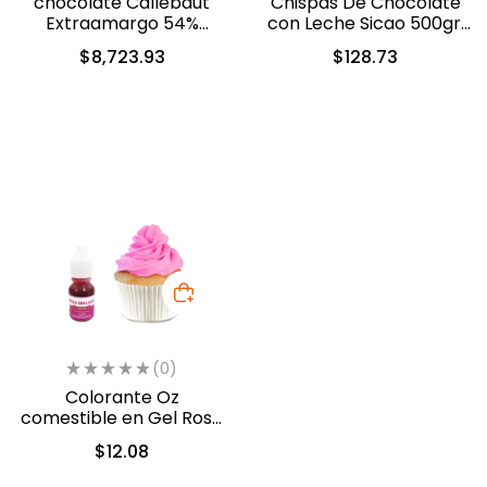
chocolate Callebaut
Chispas De Chocolate
Extraamargo 54%
con Leche Sicao 500gr.
cacao 13.6 kg (40-8310)
(2022-A99)
$
8,723.93
$
128.73
(0)
Colorante Oz
comestible en Gel Rosa
10ml (549)
$
12.08