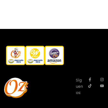
Síg
uen
os: