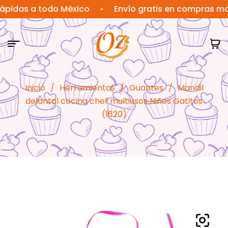
s a todo México
•
Envío gratis en compras mayores
Inicio
/
Herramientas
/
Guantes
/
Mandil
delantal cocina chef multiusos Niños Gatitos
(1620)