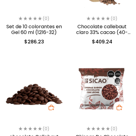
(0)
(0)
Set de 10 colorantes en
Chocolate callebaut
Gel 60 ml (1216-32)
claro 33% cacao (40-
802)
$
286.23
$
409.24
(0)
(0)