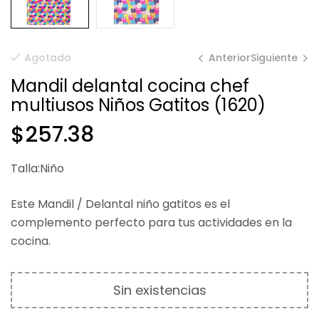
Anterior
Siguiente
Agotado
Mandil delantal cocina chef
multiusos Niños Gatitos (1620)
$
$
338.44
338.44
$
257.38
Talla:Niño
Este Mandil / Delantal niño gatitos es el
complemento perfecto para tus actividades en la
cocina.
Sin existencias