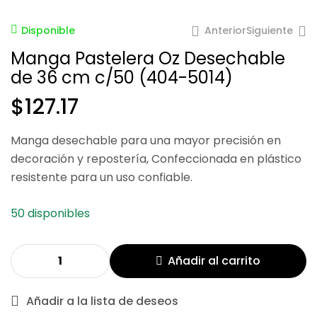
Anterior
Siguiente
Disponible
Manga Pastelera Oz Desechable
de 36 cm c/50 (404-5014)
$
127.17
Manga desechable para una mayor precisión en
$
$
114.17
145.20
decoración y repostería, Confeccionada en plástico
resistente para un uso confiable.
50 disponibles
Añadir al carrito
Añadir a la lista de deseos