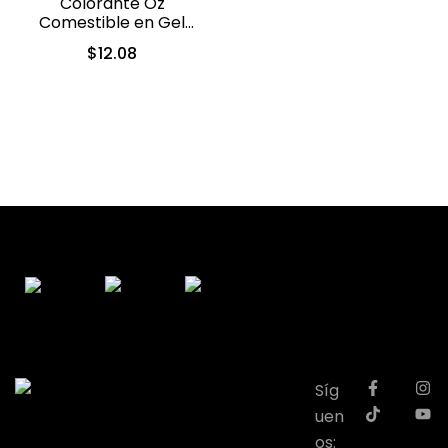
Colorante Oz
Comestible en Gel
Naranja 10ml (557)
$
12.08
Síg
uen
os: