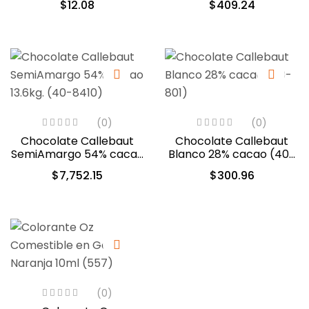
$
12.08
$
409.24
(0)
(0)
Chocolate Callebaut
Chocolate Callebaut
SemiAmargo 54% cacao
Blanco 28% cacao (40-
13.6kg. (40-8410)
801)
$
7,752.15
$
300.96
(0)