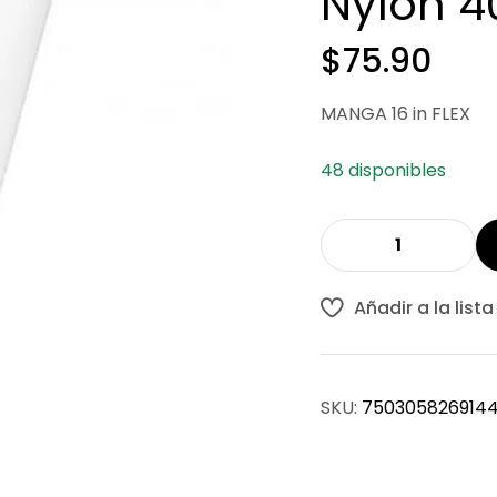
Nylon 4
$
75.90
MANGA 16 in FLEX
48 disponibles
Añadir a la list
SKU:
750305826914