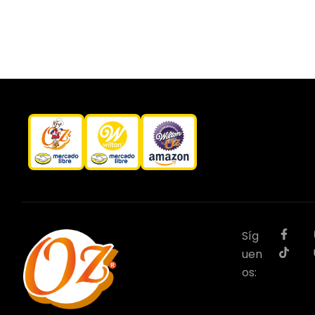
Síg
uen
os: