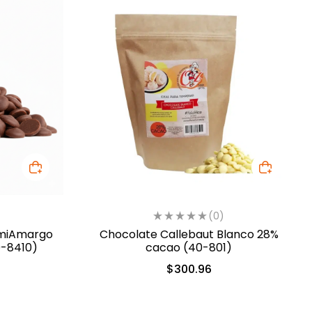
(0)
emiAmargo
Chocolate Callebaut Blanco 28%
0-8410)
cacao (40-801)
$
300.96