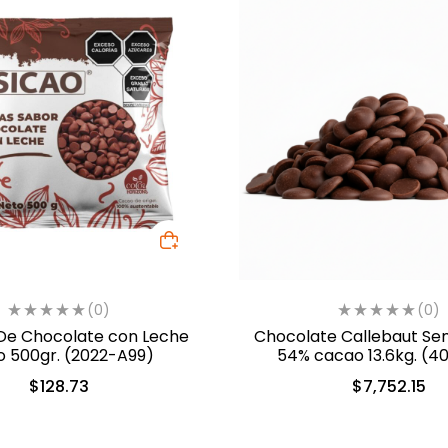
(0)
(0)
De Chocolate con Leche
Chocolate Callebaut S
o 500gr. (2022-A99)
54% cacao 13.6kg. (4
$
128.73
$
7,752.15