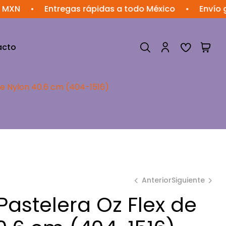
•
Entregas rápidas a todo México
•
Envío gratis 
acto
e Nylon 40.6 cm (404-1516)
Anterior
Siguiente
astelera Oz Flex de
$
$
64.86
88.13