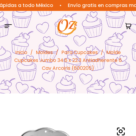
as a todo México
•
Envío gratis en compras mayores
Inicio
/
Moldes
/
Para Cupcakes
/
Molde
Cupcakes Jumbo 34.6 x 22.3 Antiadherente 6
Cav Arcoiris (600205)