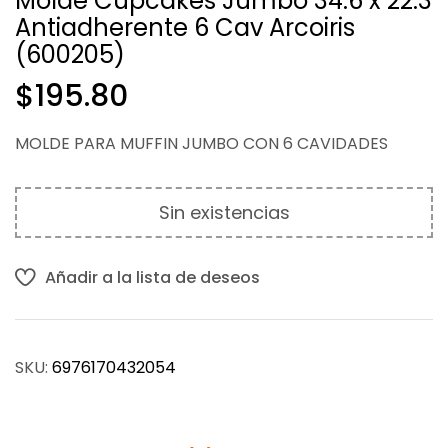
Molde Cupcakes Jumbo 34.6 x 22.3
Antiadherente 6 Cav Arcoiris
$
$
224.18
662.87
(600205)
$
195.80
MOLDE PARA MUFFIN JUMBO CON 6 CAVIDADES
Sin existencias
Añadir a la lista de deseos
SKU:
6976170432054