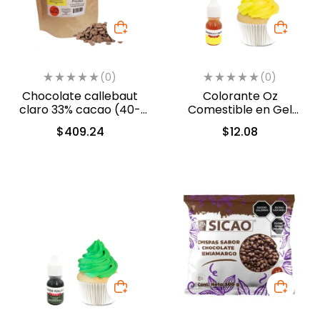
(0)
(0)
Chocolate callebaut
Colorante Oz
claro 33% cacao (40-
Comestible en Gel
802)
Amarillo Limon 10ml
$
409.24
$
12.08
(553)