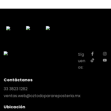
Síg
uen
os:
Contáctanos
33 3823 1282
ventas.web@oztodoparareposteria.mx
Ubicación