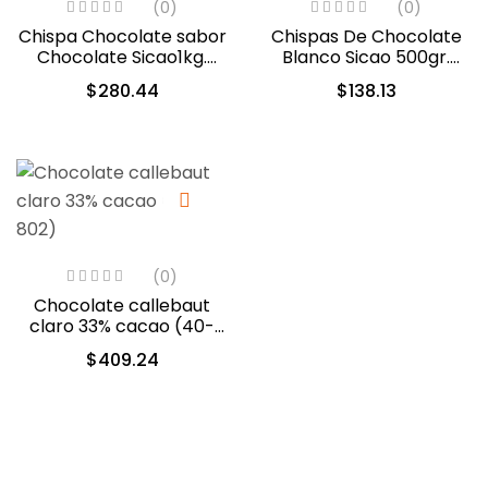
(0)
(0)
Chispa Chocolate sabor
Chispas De Chocolate
Chocolate Sicao1kg.
Blanco Sicao 500gr.
(0312-A99)
(1922-A99)
$
280.44
$
138.13
(0)
Chocolate callebaut
claro 33% cacao (40-
802)
$
409.24