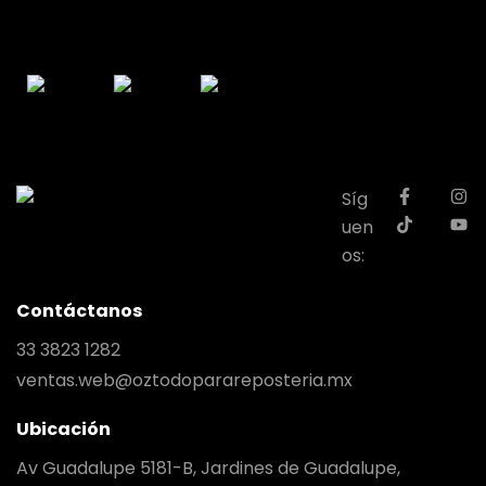
Síg
uen
os:
Contáctanos
33 3823 1282
ventas.web@oztodoparareposteria.mx
Ubicación
Av Guadalupe 5181-B, Jardines de Guadalupe,