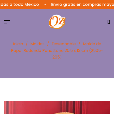
 a todo México
•
Envío gratis en compras mayores a
Inicio
/
Moldes
/
Desechable
/
Molde de
Papel Redondo Panettone 20.5 x 13 cm (2505-
205)