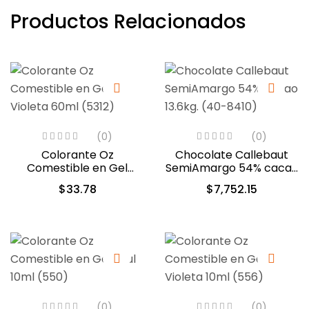
Productos Relacionados
(0)
(0)
Colorante Oz
Chocolate Callebaut
Comestible en Gel
SemiAmargo 54% cacao
Violeta 60ml (5312)
13.6kg. (40-8410)
$
33.78
$
7,752.15
(0)
(0)