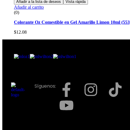
Añadir a la lista de deseos
Vista rápida
Añadir al carrito
(0)
Colorante Oz Comestible en Gel Amarillo Limon 10ml (553
$
12.08
Síguenos: