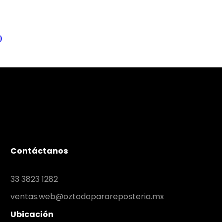
)
Contáctanos
33 3823 1282
ventas.web@oztodoparareposteria.mx
Ubicación