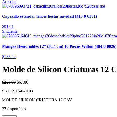
Anterior
Capacillo estandar felices fiestas navidad (415-0-0381)
$
91.01
Siguiente
Mangas Desechables 12'' (30.4 cm) 10 Piezas Wilton (404-0-0026)
$
183.52
Molde de Silicon Criaturas 12 
$
225.99
$
67.80
SKU:2115-0-0103
MOLDE SILICON CRIATURA 12 CAV
27 disponibles