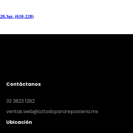
28.3gr. (610-228)
Contáctanos
33 3823 1282
ventas.web@oztodoparareposteria.mx
Ubicación