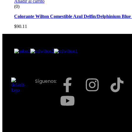
Añadir al carrito
(0)
Colorante Wilton Comestible Azul Delfin/Delphinium Blue 
$
90.11
Síguenos: