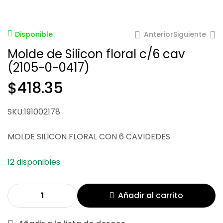
Anterior
Siguiente
Disponible
Molde de Silicon floral c/6 cav
(2105-0-0417)
$
418.35
$
364.76
SKU:191002178
$
348.02
MOLDE SILICON FLORAL CON 6 CAVIDEDES
12 disponibles
Añadir al carrito