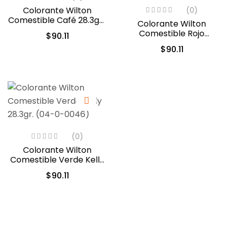
Colorante Wilton
(0)
Comestible Café 28.3gr .
Colorante Wilton
(04-0-0044)
Comestible Rojo
$
90.11
Navidad/Christmas Red
$
90.11
28.3gr. (04-0-0042)
(0)
Colorante Wilton
Comestible Verde Kelly
28.3gr. (04-0-0046)
$
90.11