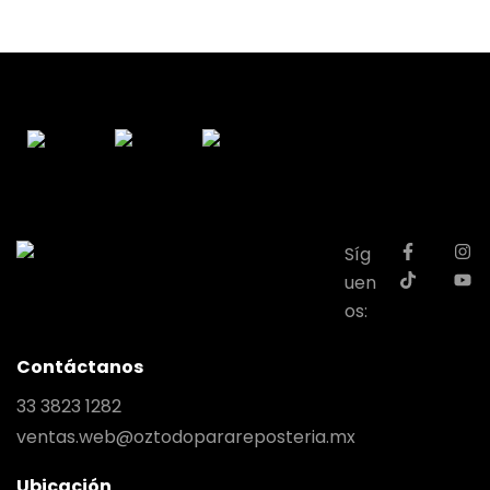
Síg
uen
os:
Contáctanos
33 3823 1282
ventas.web@oztodoparareposteria.mx
Ubicación