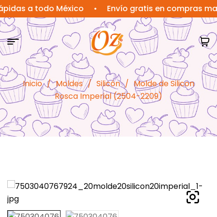
s a todo México
•
Envío gratis en compras mayores
Inicio
/
Moldes
/
Silicón
/
Molde de Silicon
Rosca Imperial (2504-2209)