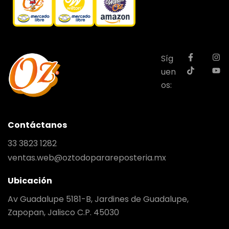
Síg
uen
os:
Contáctanos
33 3823 1282
ventas.web@oztodoparareposteria.mx
Ubicación
Av Guadalupe 5181-B, Jardines de Guadalupe,
Zapopan, Jalisco C.P. 45030