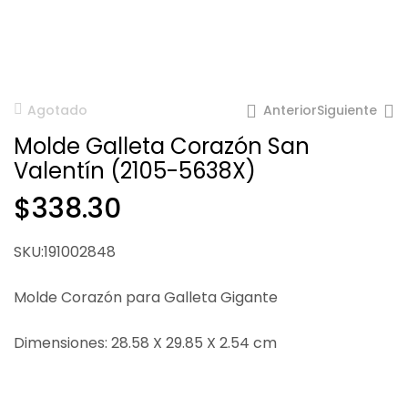
Anterior
Siguiente
Agotado
Molde Galleta Corazón San
Valentín (2105-5638X)
$
338.30
$
146.21
$
66.67
SKU:191002848
Molde Corazón para Galleta Gigante
Dimensiones: 28.58 X 29.85 X 2.54 cm