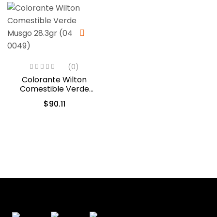
(0)
Colorante Wilton
Comestible Verde
Musgo 28.3gr (04-0-
$
90.11
0049)