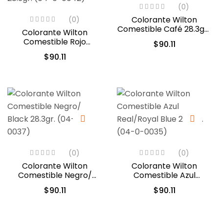
(0)
Colorante Wilton
(0)
Comestible Café 28.3gr .
Colorante Wilton
(04-0-0044)
Comestible Rojo
$
90.11
Navidad/Christmas Red
$
90.11
28.3gr. (04-0-0042)
(0)
(0)
Colorante Wilton
Colorante Wilton
Comestible Negro/
Comestible Azul
Black 28.3gr. (04-0-
Real/Royal Blue 28.3gr.
$
90.11
$
90.11
0037)
(04-0-0035)