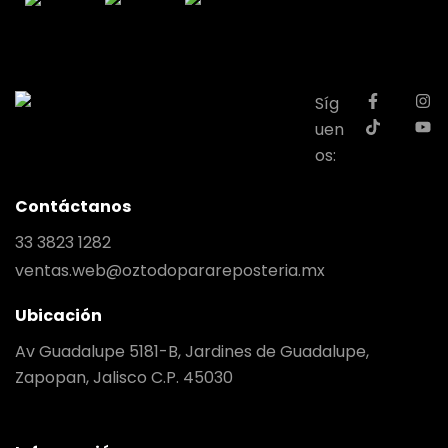
Síg
uen
os:
Contáctanos
33 3823 1282
ventas.web@oztodoparareposteria.mx
Ubicación
Av Guadalupe 5181-B, Jardines de Guadalupe,
Zapopan, Jalisco C.P. 45030