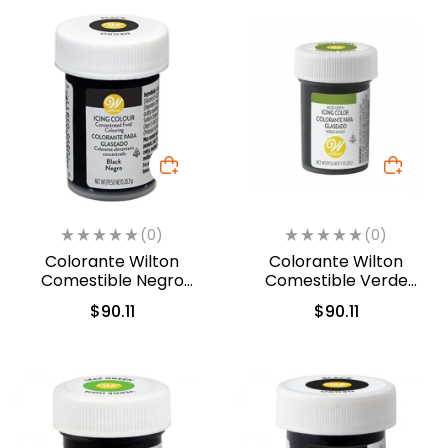
(0)
(0)
Colorante Wilton
Colorante Wilton
Comestible Negro
Comestible Verde
28.3gr. (610-981)
Musgo 28.3gr (04-0-
$
90.11
$
90.11
0049)