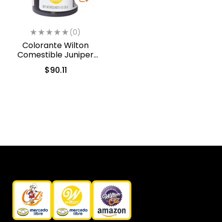
(0)
Colorante Wilton
Comestible Juniper
Green/Verde Enebro
$
90.11
28.3gr. (610-234)