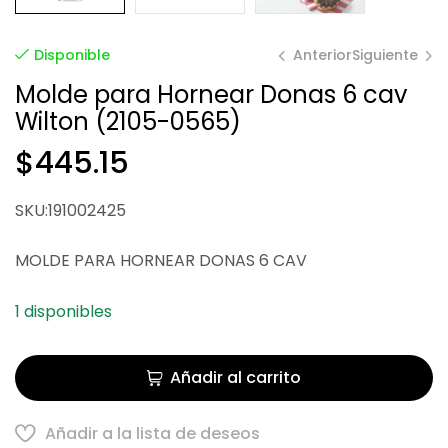
Anterior
Siguiente
Disponible
Molde para Hornear Donas 6 cav
Wilton (2105-0565)
$
$
492.05
425.43
$
445.15
SKU:191002425
MOLDE PARA HORNEAR DONAS 6 CAV
1 disponibles
Añadir al carrito
Añadir a la lista de deseos