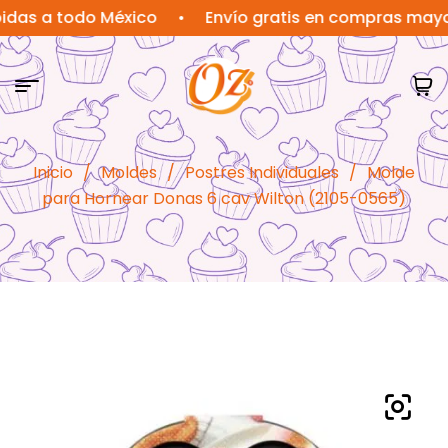
a todo México
•
Envío gratis en compras mayores a
Inicio
/
Moldes
/
Postres Individuales
/
Molde
para Hornear Donas 6 cav Wilton (2105-0565)