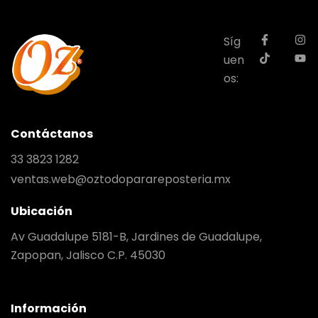
Síg
uen
os:
Contáctanos
33 3823 1282
ventas.web@oztodoparareposteria.mx
Ubicación
Av Guadalupe 5181-B, Jardines de Guadalupe,
Zapopan, Jalisco C.P. 45030
Información