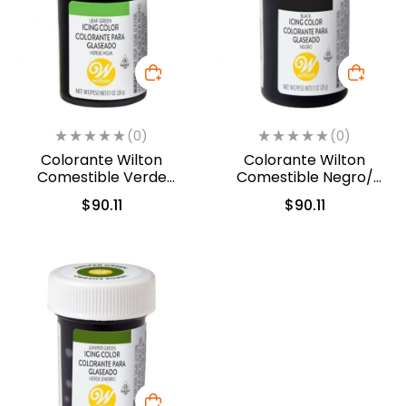
(0)
(0)
Colorante Wilton
Colorante Wilton
Comestible Verde
Comestible Negro/
Hoja/Leaf Green 28.3gr.
Black 28.3gr. (04-0-
$
90.11
$
90.11
(04-0-0047)
0037)