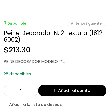
Anterior
Siguiente
Disponible
Peine Decorador N. 2 Textura (1812-
6002)
$
$
213.30
213.30
$
213.30
PEINE DECORADOR MODELO #2
28 disponibles
Añadir al carrito
Añadir a la lista de deseos