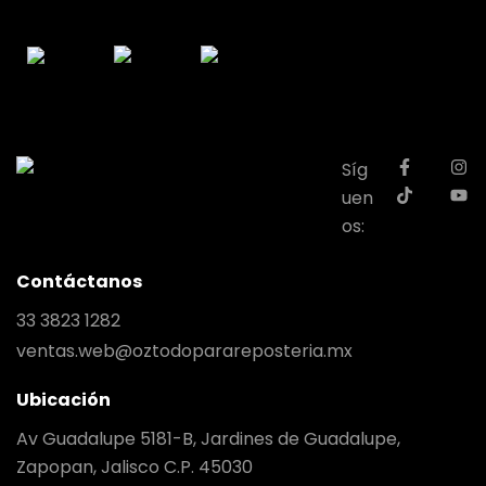
Síg
uen
os:
Contáctanos
33 3823 1282
ventas.web@oztodoparareposteria.mx
Ubicación
Av Guadalupe 5181-B, Jardines de Guadalupe,
Zapopan, Jalisco C.P. 45030