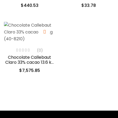
cacao (40-804)
Violeta 60ml (5312)
$
440.53
$
33.78
(0)
Chocolate Callebaut
Claro 33% cacao 13.6 kg
(40-8210)
$
7,575.85