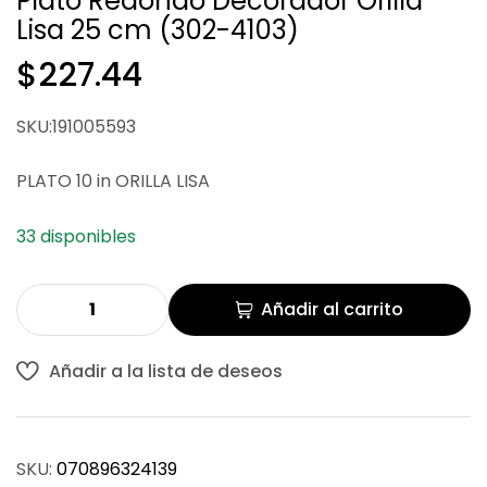
Plato Redondo Decorador Orilla
Lisa 25 cm (302-4103)
$
$
274.33
274.33
$
227.44
SKU:191005593
PLATO 10 in ORILLA LISA
33 disponibles
Añadir al carrito
Añadir a la lista de deseos
SKU:
070896324139