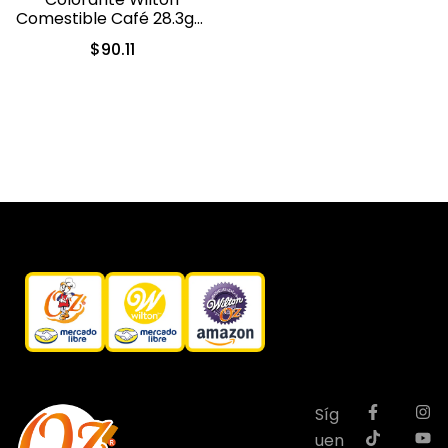
Comestible Café 28.3gr .
(04-0-0044)
$
90.11
Síg
uen