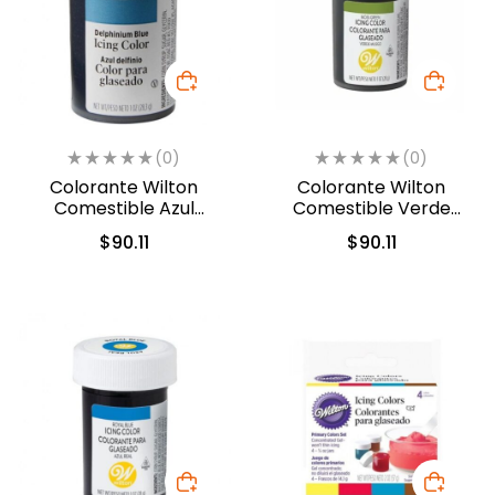
(0)
(0)
Colorante Wilton
Colorante Wilton
Comestible Azul
Comestible Verde
Delfin/Delphinium Blue
Musgo 28.3gr (04-0-
$
90.11
$
90.11
28.3gr. (610-228)
0049)