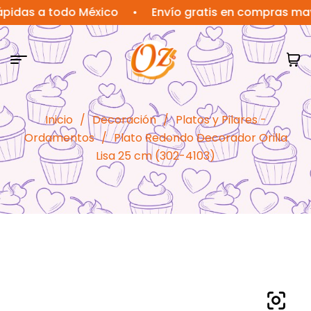
s a todo México
•
Envío gratis en compras mayores
Inicio
/
Decoración
/
Platos y Pilares -
Ordamentos
/
Plato Redondo Decorador Orilla
Lisa 25 cm (302-4103)