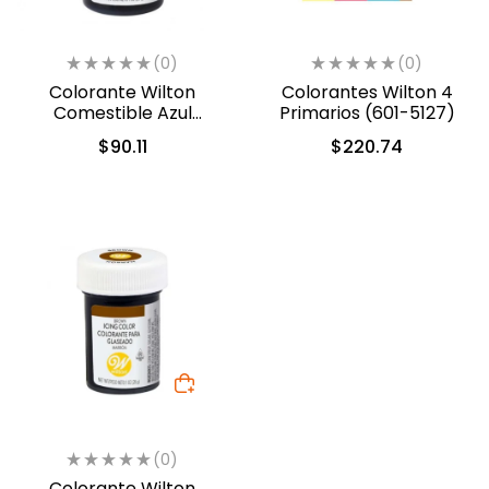
(0)
(0)
Colorante Wilton
Colorantes Wilton 4
Comestible Azul
Primarios (601-5127)
Real/Royal Blue 28.3gr.
$
90.11
$
220.74
(04-0-0035)
(0)
Colorante Wilton