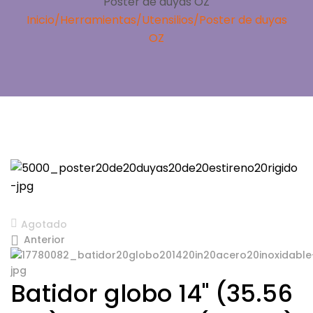
Poster de duyas OZ
Inicio
/
Herramientas
/
Utensilios
/
Poster de duyas
OZ
Agotado
Anterior
Batidor globo 14" (35.56