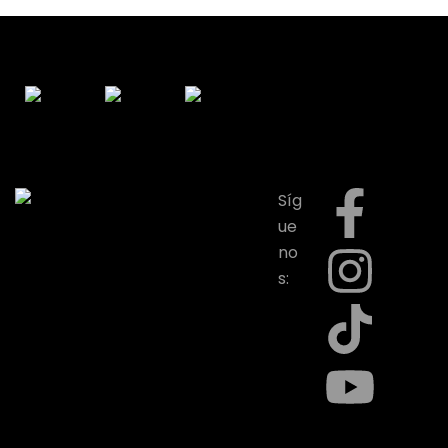
Síg
ue
no
s: