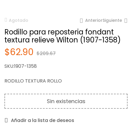
Anterior
Siguiente
Agotado
Rodillo para reposteria fondant
textura relieve Wilton (1907-1358)
$
62.90
$
209.67
$
62.90
$
209.67
SKU:1907-1358
$
451.85
RODILLO TEXTURA ROLLO
Sin existencias
Añadir a la lista de deseos