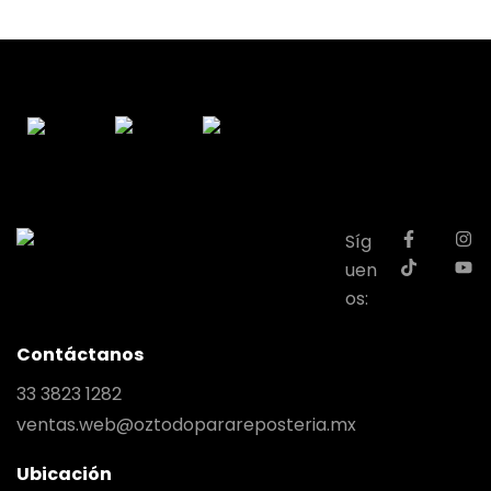
Síg
uen
os:
Contáctanos
33 3823 1282
ventas.web@oztodoparareposteria.mx
Ubicación