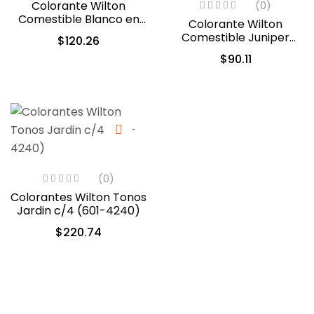
Colorante Wilton
(0)
Comestible Blanco en
Colorante Wilton
Gel 56.7gr. (603-1236)
Comestible Juniper
$
120.26
Green/Verde Enebro
$
90.11
28.3gr. (610-234)
(0)
Colorantes Wilton Tonos
Jardin c/4 (601-4240)
$
220.74