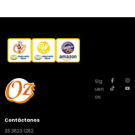
Síg
uen
os:
Contáctanos
33 3823 1282