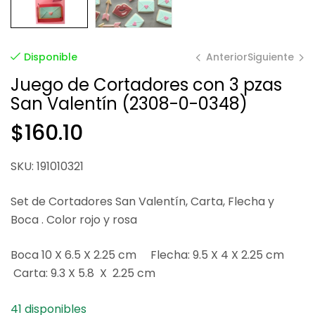
Anterior
Siguiente
Disponible
Juego de Cortadores con 3 pzas
San Valentín (2308-0-0348)
$
$
66.67
73.35
$
160.10
SKU: 191010321
Set de Cortadores San Valentín, Carta, Flecha y
Boca . Color rojo y rosa
Boca 10 X 6.5 X 2.25 cm Flecha: 9.5 X 4 X 2.25 cm
Carta: 9.3 X 5.8 X 2.25 cm
41 disponibles