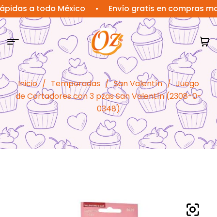
s a todo México
•
Envío gratis en compras mayores
Inicio
/
Temporadas
/
San Valentín
/
Juego
de Cortadores con 3 pzas San Valentín (2308-0-
0348)