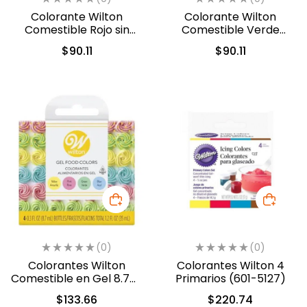
Colorante Wilton
Colorante Wilton
Comestible Rojo sin
Comestible Verde
sabor 28.3gr. (04-0-
Musgo 28.3gr (04-0-
$
90.11
$
90.11
0048)
0049)
(0)
(0)
Colorantes Wilton
Colorantes Wilton 4
Comestible en Gel 8.7ml
Primarios (601-5127)
c/u (601-5582)
$
133.66
$
220.74