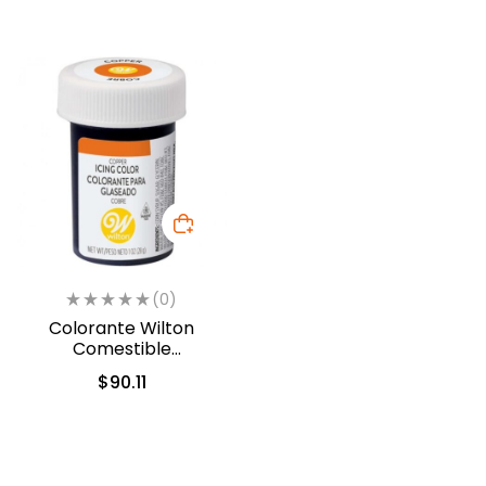
(0)
Colorante Wilton
Comestible
Cobre/Copper 28.3gr.
$
90.11
(610-450)