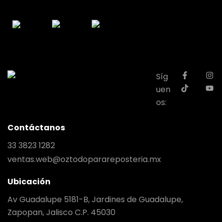
Síg
uen
os:
Contáctanos
33 3823 1282
ventas.web@oztodoparareposteria.mx
Ubicación
Av Guadalupe 5181-B, Jardines de Guadalupe,
Zapopan, Jalisco C.P. 45030