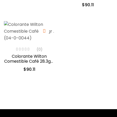
Navidad/Christmas Red
$
90.11
28.3gr. (04-0-0042)
(0)
Colorante Wilton
Comestible Café 28.3gr .
(04-0-0044)
$
90.11