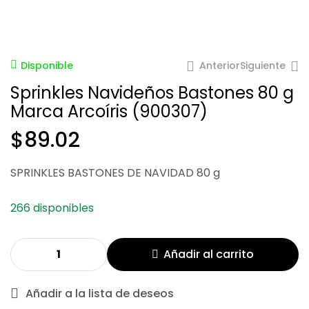
Anterior
Siguiente
Disponible
Sprinkles Navideños Bastones 80 g
Marca Arcoíris (900307)
$
89.02
$
$
127.08
89.02
SPRINKLES BASTONES DE NAVIDAD 80 g
266 disponibles
Añadir al carrito
Añadir a la lista de deseos