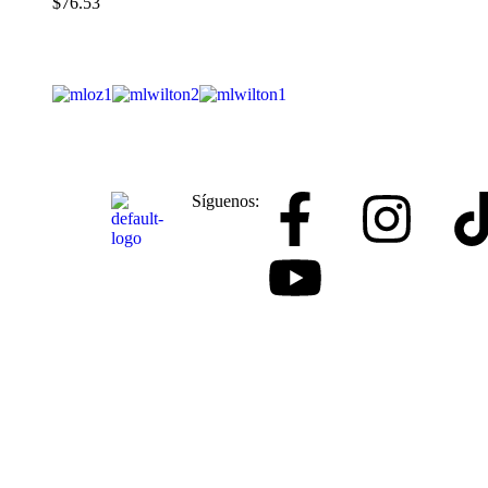
$
76.53
Síguenos: