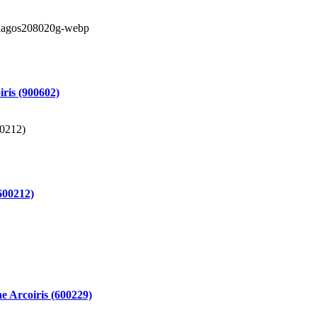
ris (900602)
600212)
e Arcoiris (600229)