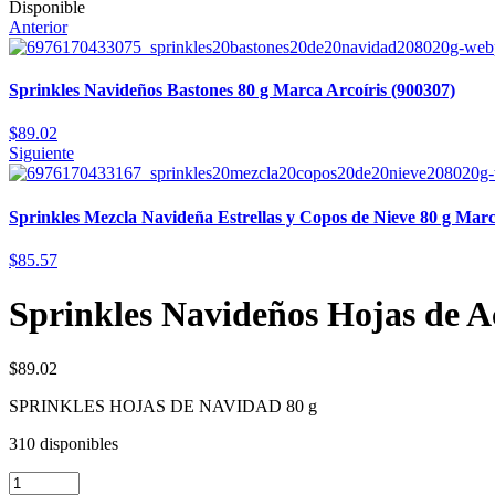
Disponible
Anterior
Sprinkles Navideños Bastones 80 g Marca Arcoíris (900307)
$
89.02
Siguiente
Sprinkles Mezcla Navideña Estrellas y Copos de Nieve 80 g Marc
$
85.57
Sprinkles Navideños Hojas de A
$
89.02
SPRINKLES HOJAS DE NAVIDAD 80 g
310 disponibles