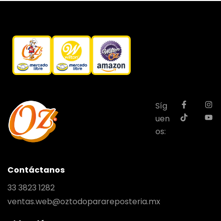
Síg
uen
os:
Contáctanos
33 3823 1282
ventas.web@oztodoparareposteria.mx