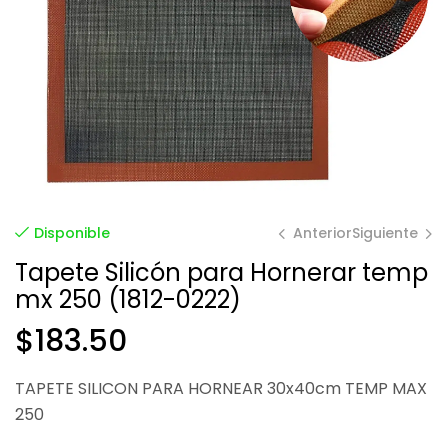
Anterior
Siguiente
Disponible
Tapete Silicón para Hornerar temp
mx 250 (1812-0222)
$
$
84.62
1.00
$
183.50
TAPETE SILICON PARA HORNEAR 30x40cm TEMP MAX
250