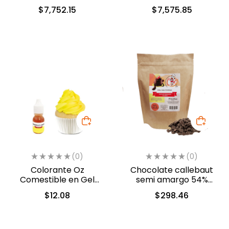
13.6kg. (40-8410)
(40-8210)
$
7,752.15
$
7,575.85
(0)
(0)
Colorante Oz
Chocolate callebaut
Comestible en Gel
semi amargo 54%
Amarillo Limon 10ml
cacao (40-803)
$
12.08
$
298.46
(553)