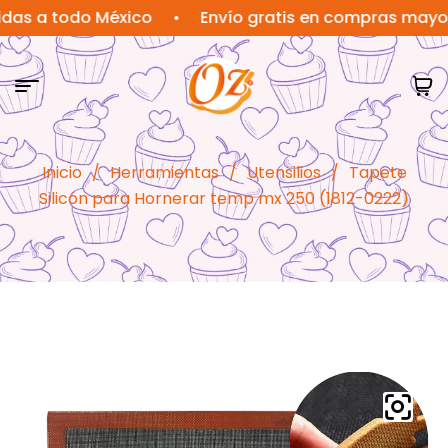
a todo México
•
Envío gratis en compras mayores a
Inicio
/
Herramientas
/
Utensilios
/
Tapete
Silicón para Hornerar temp mx 250 (1812-0222)