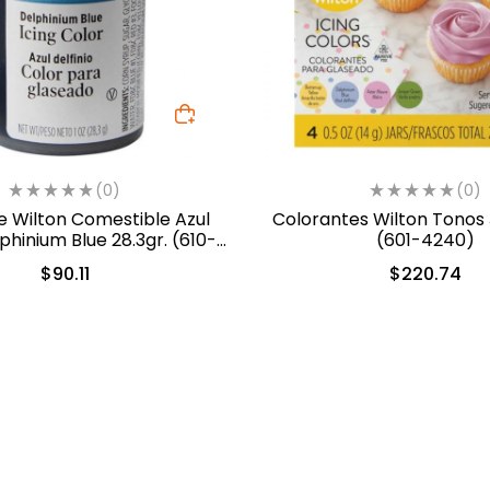
(0)
(0)
e Wilton Comestible Azul
Colorantes Wilton Tonos 
phinium Blue 28.3gr. (610-
(601-4240)
228)
$
90.11
$
220.74