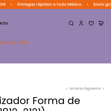
Entregas rápidas a todo México
•
Envío gratis en
acto
o (1812-2121)
Anterior
Siguiente
izador Forma de
$
294.42