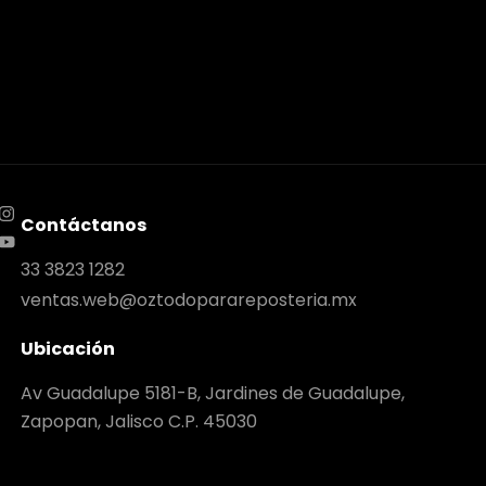
Contáctanos
33 3823 1282
ventas.web@oztodoparareposteria.mx
Ubicación
Av Guadalupe 5181-B, Jardines de Guadalupe,
Zapopan, Jalisco C.P. 45030