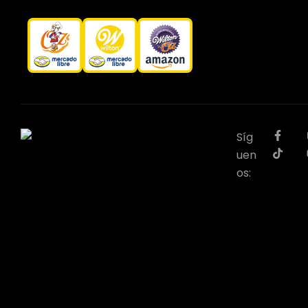
Síg
uen
os: