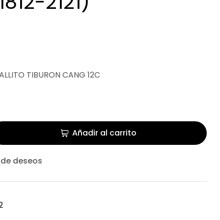
1812-2121)
$
241.30
LLITO TIBURON CANG 12C
Añadir al carrito
a de deseos
2