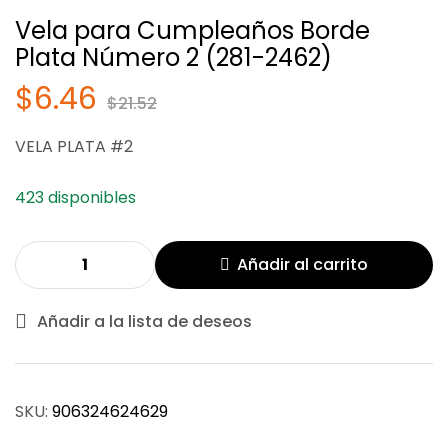
Vela para Cumpleaños Borde
Plata Número 2 (281-2462)
$
6.46
$
21.52
$
$
6.46
6.46
$
$
21.52
21.52
VELA PLATA #2
423 disponibles
Añadir al carrito
Añadir a la lista de deseos
SKU:
906324624629