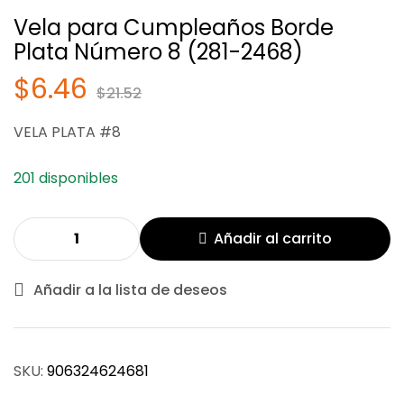
Vela para Cumpleaños Borde
Plata Número 8 (281-2468)
$
6.46
$
21.52
$
$
6.46
6.46
$
$
21.52
21.52
VELA PLATA #8
201 disponibles
Añadir al carrito
Añadir a la lista de deseos
SKU:
906324624681