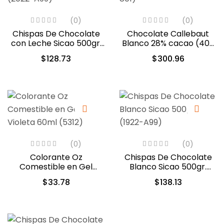
(0)
(0)
Chispas De Chocolate
Chocolate Callebaut
con Leche Sicao 500gr.
Blanco 28% cacao (40-
(2022-A99)
801)
$
128.73
$
300.96
(0)
(0)
Colorante Oz
Chispas De Chocolate
Comestible en Gel
Blanco Sicao 500gr.
Violeta 60ml (5312)
(1922-A99)
$
33.78
$
138.13