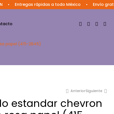
Entregas rápidas a todo México
•
Envío gratis en 
tacto
osa papel (415-2845)
Anterior
Siguiente
lo estandar chevron
$
$
73.15
11.81
$
39.38