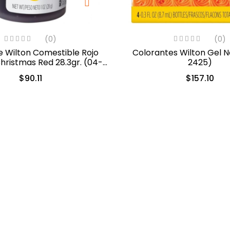
(0)
(0)
e Wilton Comestible Rojo
Colorantes Wilton Gel N
hristmas Red 28.3gr. (04-
2425)
0-0042)
$
90.11
$
157.10