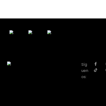
Síg
uen
os: