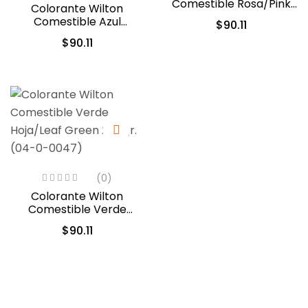
Comestible Rosa/Pink
Colorante Wilton
28.3gr. (04-0-0033)
Comestible Azul
$
90.11
Delfin/Delphinium Blue
$
90.11
28.3gr. (610-228)
(0)
Colorante Wilton
Comestible Verde
Hoja/Leaf Green 28.3gr.
$
90.11
(04-0-0047)