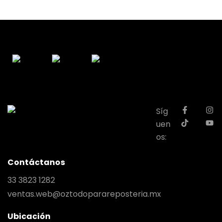
Síg
uen
os:
Contáctanos
33 3823 1282
ventas.web@oztodoparareposteria.mx
Ubicación