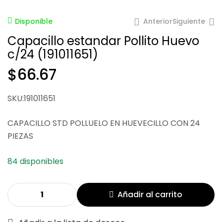
Anterior
Siguiente
Disponible
Capacillo estandar Pollito Huevo
c/24 (191011651)
$
66.67
$
66.67
SKU:191011651
$
66.67
CAPACILLO STD POLLUELO EN HUEVECILLO CON 24
PIEZAS
84 disponibles
Añadir al carrito