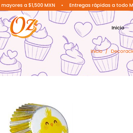
s a $1,500 MXN
•
Entregas rápidas a todo México
Inicio
Inicio
/
Decoraci