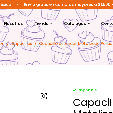
•
Envío gratis en compras mayores a $1,500 MXN
•
Nosotros
Tienda
Catálogos
Cont
ón
/
Capacillos
/
Capacillo estandar Metalizado Pollue
Disponible
Capacil