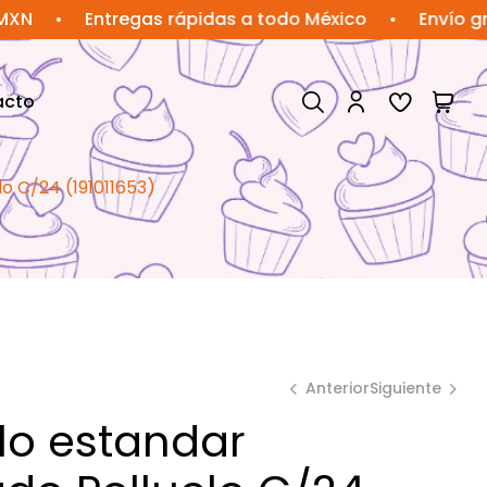
Entregas rápidas a todo México
•
Envío gratis e
acto
lo C/24 (191011653)
Anterior
Siguiente
lo estandar
$
$
239.77
66.67