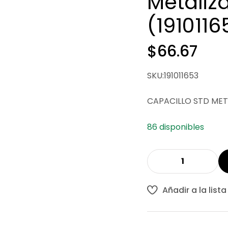
Metaliz
(1910116
$
66.67
SKU:191011653
CAPACILLO STD MET
86 disponibles
Añadir a la list