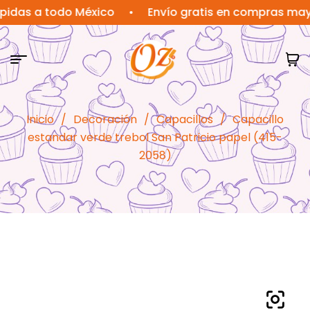
 a todo México
•
Envío gratis en compras mayores 
Inicio
/
Decoración
/
Capacillos
/
Capacillo
estandar verde trebol San Patricio papel (415-
2058)