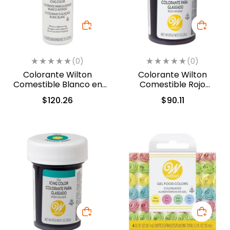
(0)
(0)
Colorante Wilton
Colorante Wilton
Comestible Blanco en
Comestible Rojo
Gel 56.7gr. (603-1236)
Navidad/Christmas Red
$
120.26
$
90.11
28.3gr. (04-0-0042)