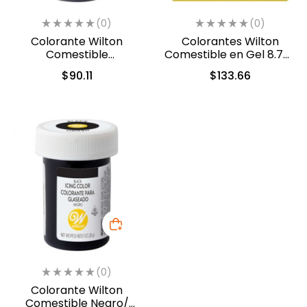
(0)
(0)
Colorante Wilton
Colorantes Wilton
Comestible
Comestible en Gel 8.7ml
Turquesa/Verde
c/u (601-5582)
$
90.11
$
133.66
Azulado 28.3gr. (04-0-
0038)
(0)
Colorante Wilton
Comestible Negro/