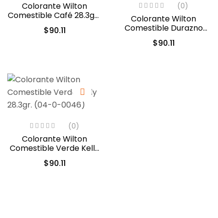
Colorante Wilton
(0)
Comestible Café 28.3gr .
Colorante Wilton
(04-0-0044)
Comestible Durazno
$
90.11
Cremoso/Creamy
$
90.11
Peach 28.3gr. (610-210)
(0)
Colorante Wilton
Comestible Verde Kelly
28.3gr. (04-0-0046)
$
90.11