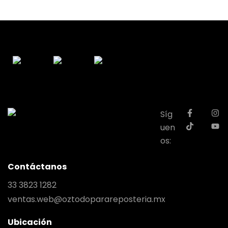
Síg
uen
os:
Contáctanos
33 3823 1282
ventas.web@oztodoparareposteria.mx
Ubicación