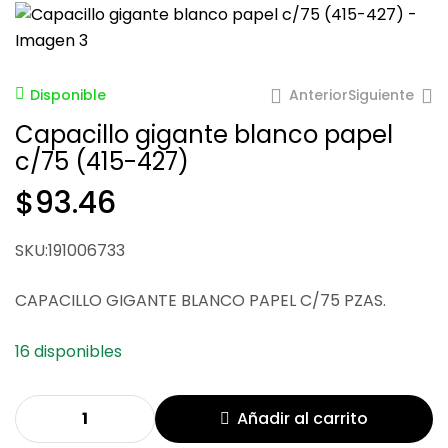
Anterior
Siguiente
Disponible
Capacillo gigante blanco papel
c/75 (415-427)
$
93.46
$
76.71
SKU:191006733
$
31.49
$
104.98
CAPACILLO GIGANTE BLANCO PAPEL C/75 PZAS.
16 disponibles
Añadir al carrito