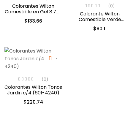
Colorantes Wilton
(0)
Comestible en Gel 8.7ml
Colorante Wilton
c/u (601-5582)
Comestible Verde
$
133.66
Musgo 28.3gr (04-0-
$
90.11
0049)
(0)
Colorantes Wilton Tonos
Jardin c/4 (601-4240)
$
220.74