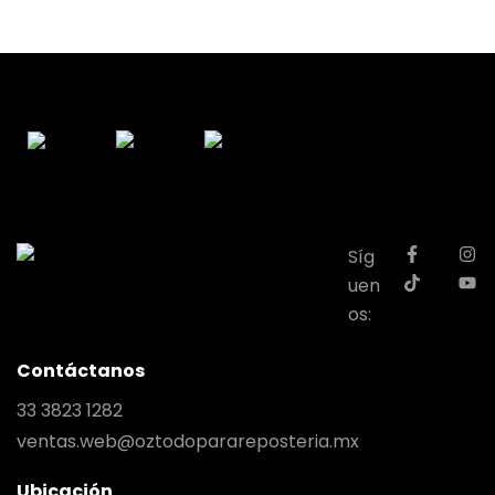
Síg
uen
os:
Contáctanos
33 3823 1282
ventas.web@oztodoparareposteria.mx
Ubicación