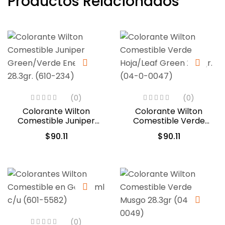
Productos Relacionados
(0)
(0)
Colorante Wilton
Colorante Wilton
Comestible Juniper
Comestible Verde
Green/Verde Enebro
Hoja/Leaf Green 28.3gr.
$
90.11
$
90.11
28.3gr. (610-234)
(04-0-0047)
(0)