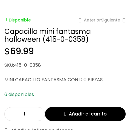
Anterior
Siguiente
Disponible
Capacillo mini fantasma
halloween (415-0-0358)
$
69.99
$
401.62
$
30.05
$
100.15
SKU:415-0-0358
MINI CAPACILLO FANTASMA CON 100 PIEZAS
6 disponibles
Añadir al carrito