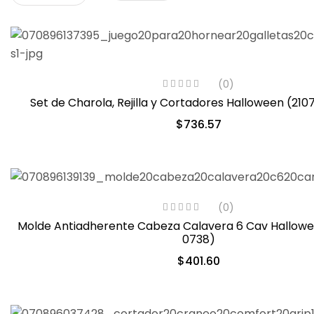
(0)
Set de Charola, Reji
$
736.57
(0)
Molde Antiadherente Cabeza Calavera 6 Cav Hallowe
0738)
$
401.60