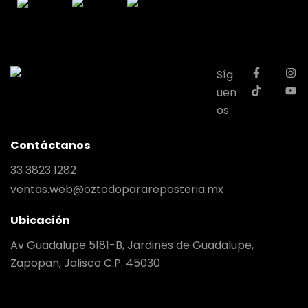
Síg
uen
os:
Contáctanos
33 3823 1282
ventas.web@oztodoparareposteria.mx
Ubicación
Av Guadalupe 5181-B, Jardines de Guadalupe,
Zapopan, Jalisco C.P. 45030