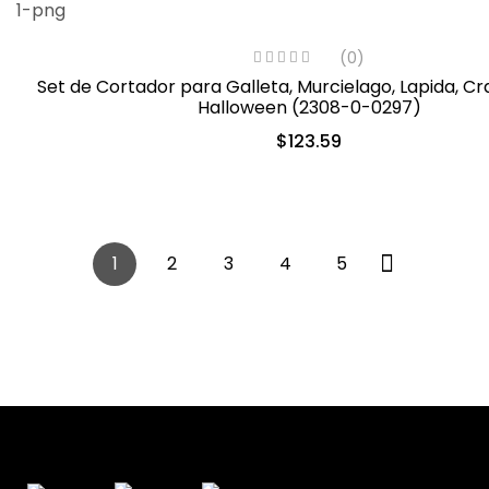
(0)
Set de Cortador para Galleta, Murcielago, Lapida, C
Halloween (2308-0-0297)
$
123.59
1
2
3
4
5