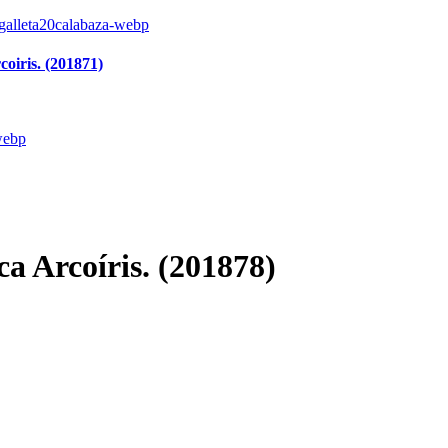
oiris. (201871)
a Arcoíris. (201878)