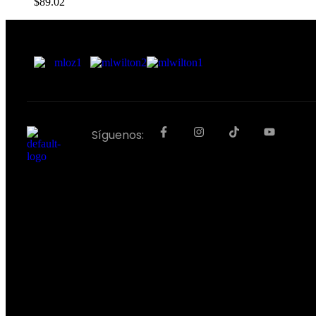
$
89.02
Síguenos: