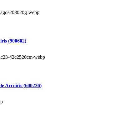
ris (900602)
e Arcoiris (600226)