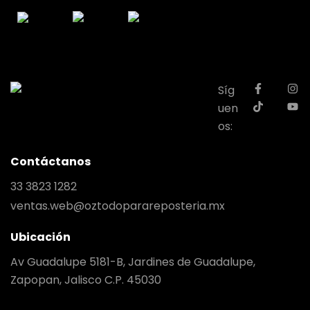
Síg
uen
os:
Contáctanos
33 3823 1282
ventas.web@oztodoparareposteria.mx
Ubicación
Av Guadalupe 5181-B, Jardines de Guadalupe,
Zapopan, Jalisco C.P. 45030