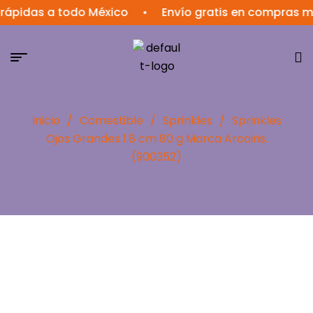
das a todo México
•
Envío gratis en compras mayor
Inicio
/
Comestible
/
Sprinkles
/
Sprinkles
Ojos Grandes 1.8 cm 80 g Marca Arcoiris.
(900352)