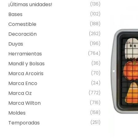
¡Últimas unidades!
(136)
Bases
(102)
Comestible
(188)
Decoración
(262)
Duyas
(196)
Herramientas
(764)
Mandil y Bolsas
(36)
Marca Arcoiris
(70)
Marca Enco
(24)
Marca Oz
(772)
Marca Wilton
(716)
Moldes
(158)
Temporadas
(251)