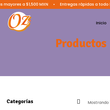
res a $1,500 MXN
•
Entregas rápidas a todo México
Inicio
Productos
Categorías
Mostrando 1