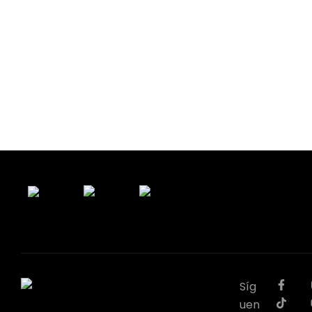
Síg
uen