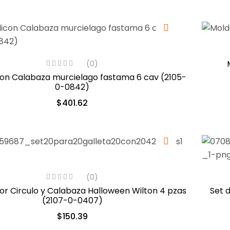
(0)
on Calabaza murcielago fastama 6 cav (2105-
0-0842)
$
401.62
(0)
or Circulo y Calabaza Halloween Wilton 4 pzas
Set 
(2107-0-0407)
$
150.39