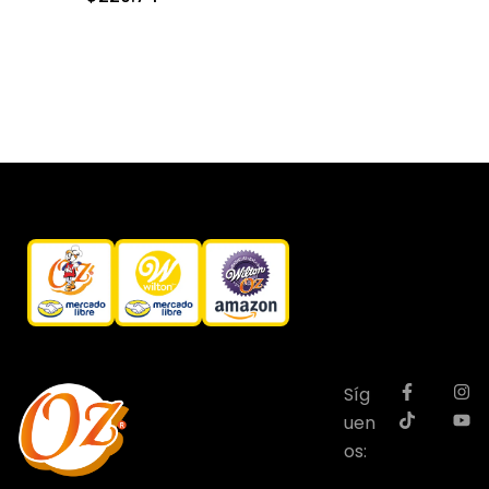
Síg
uen
os: