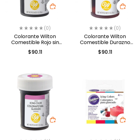
(0)
(0)
Colorante Wilton
Colorante Wilton
Comestible Rojo sin
Comestible Durazno
sabor 28.3gr. (04-0-
Cremoso/Creamy
$
90.11
$
90.11
0048)
Peach 28.3gr. (610-210)