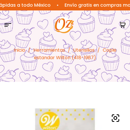
s a todo México
•
Envío gratis en compras mayores
Inicio
/
Herramientas
/
Utensilios
/
Cople
estandar Wilton (418-1987)