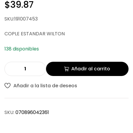
$
39.87
$
$
131.86
110.19
SKU:191007453
COPLE ESTANDAR WILTON
138 disponibles
Añadir al carrito
Añadir a la lista de deseos
SKU:
070896042361