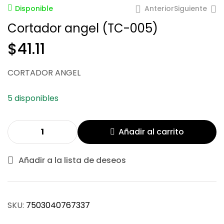
Anterior
Siguiente
Disponible
Cortador angel (TC-005)
$
41.11
$
5.66
$
18.86
$
12.07
$
40.24
CORTADOR ANGEL
5 disponibles
Añadir al carrito
Añadir a la lista de deseos
SKU:
7503040767337