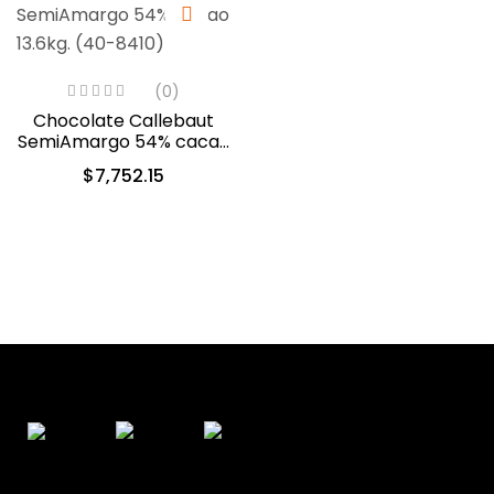
(0)
Chocolate Callebaut
SemiAmargo 54% cacao
13.6kg. (40-8410)
$
7,752.15