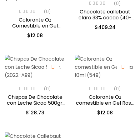
(0)
Chocolate callebaut
(0)
claro 33% cacao (40-
Colorante Oz
802)
Comestible en Gel
$
409.24
Amarillo Limon 10ml
$
12.08
(553)
(0)
(0)
Chispas De Chocolate
Colorante Oz
con Leche Sicao 500gr.
comestible en Gel Rosa
(2022-A99)
10ml (549)
$
128.73
$
12.08