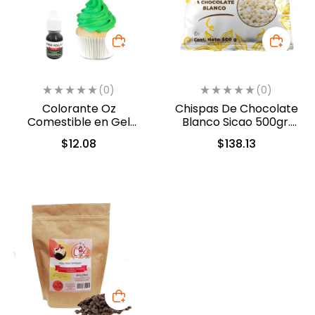
(0)
(0)
Colorante Oz
Chispas De Chocolate
Comestible en Gel
Blanco Sicao 500gr.
Verde 10ml (554)
(1922-A99)
$
12.08
$
138.13