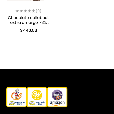
(0)
Chocolate callebaut
extra amargo 73%
cacao (40-804)
$
440.53