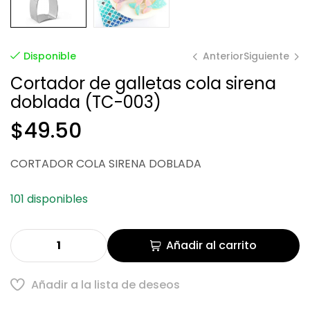
Anterior
Siguiente
Disponible
Cortador de galletas cola sirena
doblada (TC-003)
$
$
38.98
49.50
$
49.50
CORTADOR COLA SIRENA DOBLADA
101 disponibles
Añadir al carrito
Añadir a la lista de deseos