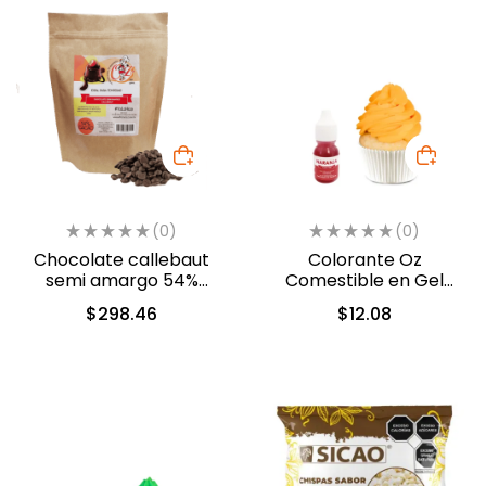
(0)
(0)
Chocolate callebaut
Colorante Oz
semi amargo 54%
Comestible en Gel
cacao (40-803)
Naranja 10ml (557)
$
298.46
$
12.08