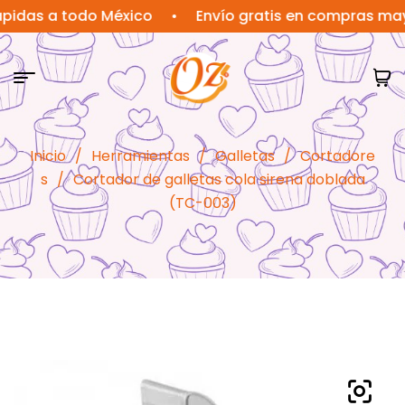
s a todo México
•
Envío gratis en compras mayores
Inicio
/
Herramientas
/
Galletas
/
Cortadore
s
/
Cortador de galletas cola sirena doblada
(TC-003)