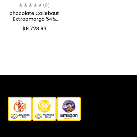
(0)
chocolate Callebaut
Extraamargo 54%
cacao 13.6 kg (40-8310)
$
8,723.93