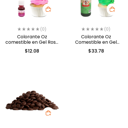
(0)
(0)
Colorante Oz
Colorante Oz
comestible en Gel Rosa
Comestible en Gel
10ml (549)
Verde Follaje 60ml
$
12.08
$
33.78
(5313)