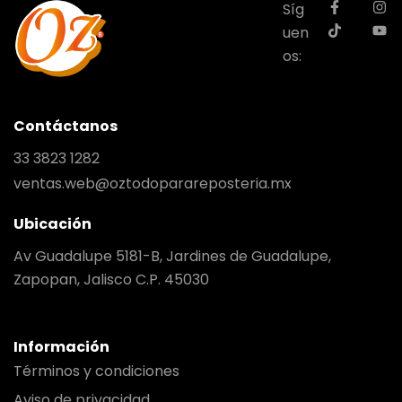
Síg
uen
os:
Contáctanos
33 3823 1282
ventas.web@oztodoparareposteria.mx
Ubicación
Av Guadalupe 5181-B, Jardines de Guadalupe,
Zapopan, Jalisco C.P. 45030
Información
Términos y condiciones
Aviso de privacidad