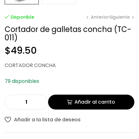
Anterior
Siguiente
Disponible
Cortador de galletas concha (TC-
011)
$
$
49.50
49.50
$
49.50
CORTADOR CONCHA
79 disponibles
Añadir al carrito
Añadir a la lista de deseos