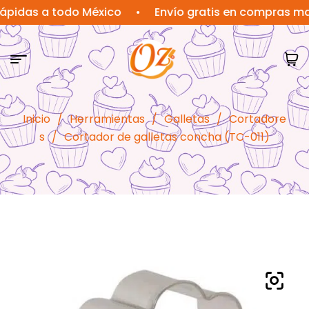
as a todo México
•
Envío gratis en compras mayore
Inicio
/
Herramientas
/
Galletas
/
Cortadore
s
/
Cortador de galletas concha (TC-011)