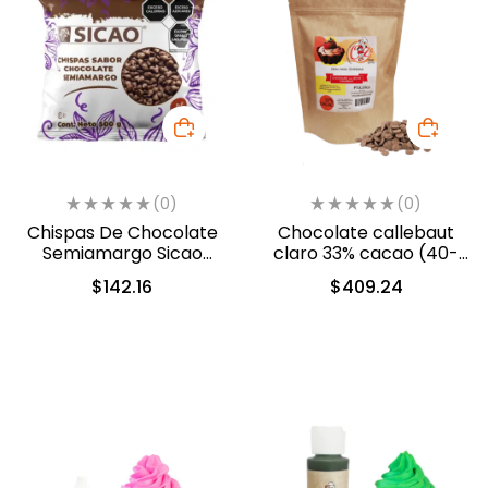
(0)
(0)
Chispas De Chocolate
Chocolate callebaut
Semiamargo Sicao
claro 33% cacao (40-
500gr. (2422-A99)
802)
$
142.16
$
409.24