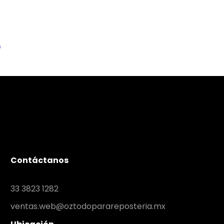
)
Contáctanos
33 3823 1282
ventas.web@oztodoparareposteria.mx