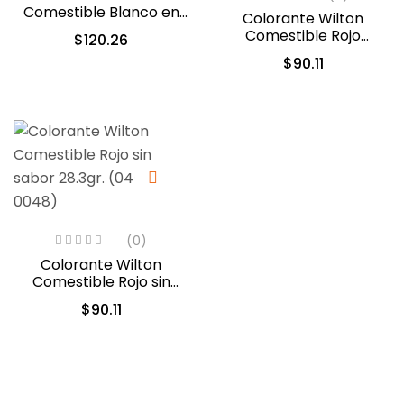
Comestible Blanco en
Colorante Wilton
Gel 56.7gr. (603-1236)
Comestible Rojo
$
120.26
Navidad/Christmas Red
$
90.11
28.3gr. (04-0-0042)
(0)
Colorante Wilton
Comestible Rojo sin
sabor 28.3gr. (04-0-
$
90.11
0048)