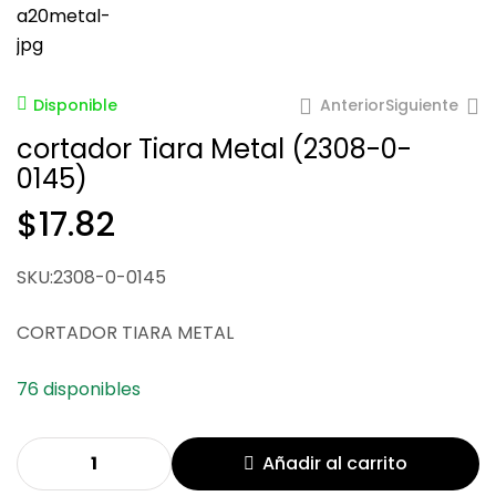
Anterior
Siguiente
Disponible
cortador Tiara Metal (2308-0-
0145)
$
17.82
$
$
20.98
36.52
SKU:2308-0-0145
CORTADOR TIARA METAL
76 disponibles
Añadir al carrito