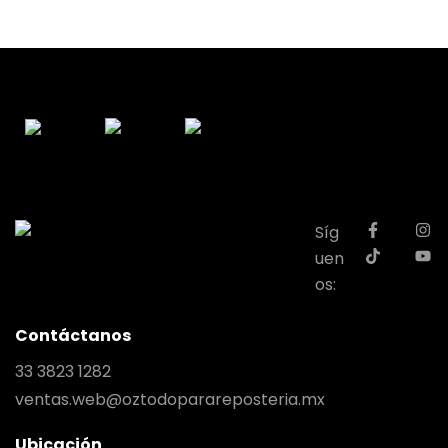
Síg
uen
os:
Contáctanos
33 3823 1282
ventas.web@oztodoparareposteria.mx
Ubicación