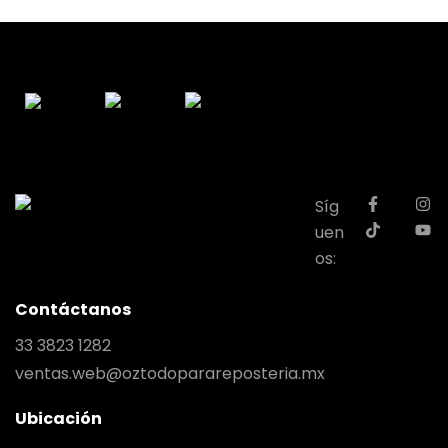
Síg
uen
os:
Contáctanos
33 3823 1282
ventas.web@oztodoparareposteria.mx
Ubicación