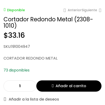
Anterior
Siguiente
Disponible
Cortador Redondo Metal (2308-
1010)
$
33.16
SKU:191004947
$
$
126.44
126.44
CORTADOR REDONDO METAL
73 disponibles
Añadir al carrito
Añadir a la lista de deseos