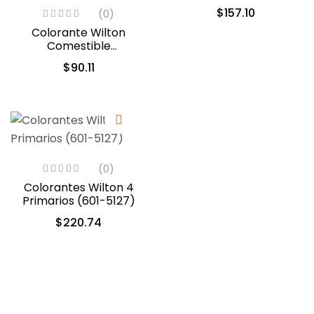
$
157.10
(0)
Colorante Wilton
Comestible
Turquesa/Verde
$
90.11
Azulado 28.3gr. (04-0-
0038)
(0)
Colorantes Wilton 4
Primarios (601-5127)
$
220.74