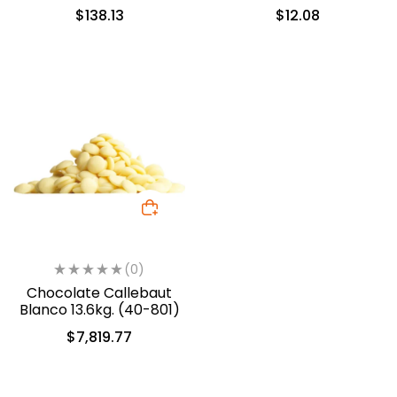
(1922-A99)
Negro 10 ml (558)
$
138.13
$
12.08
(0)
Chocolate Callebaut
Blanco 13.6kg. (40-801)
$
7,819.77