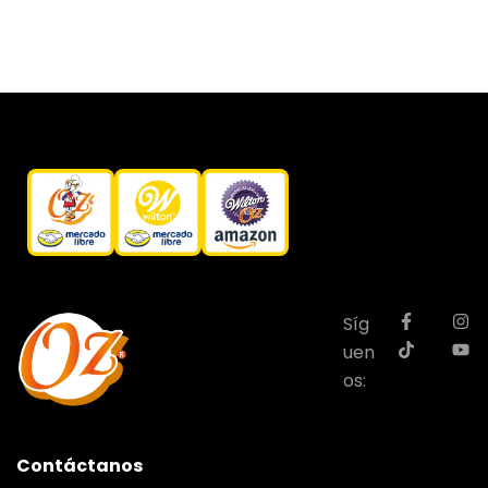
Síg
uen
os:
Contáctanos