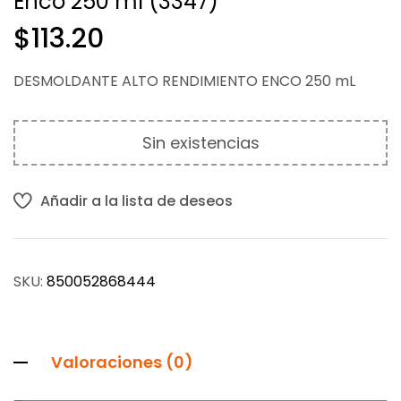
Enco 250 ml (3347)
$
$
159.60
677.41
$
113.20
DESMOLDANTE ALTO RENDIMIENTO ENCO 250 mL
Sin existencias
Añadir a la lista de deseos
SKU:
850052868444
Valoraciones (0)