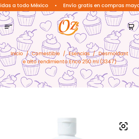
a todo México
•
Envío gratis en compras mayores a
Inicio
/
Comestible
/
Esencias
/
Desmoldant
e alto rendimiento Enco 250 ml (3347)